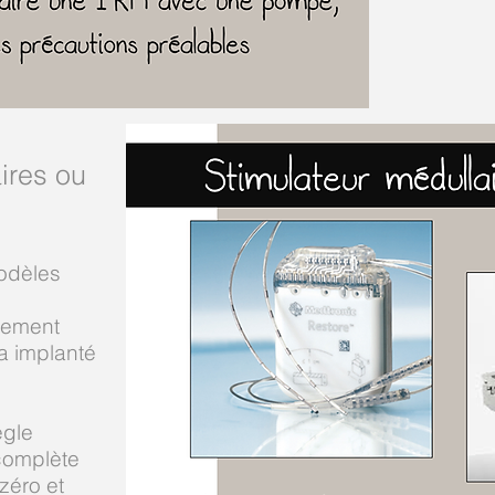
ires ou
odèles
blement
 a implanté
gle
complète
zéro et