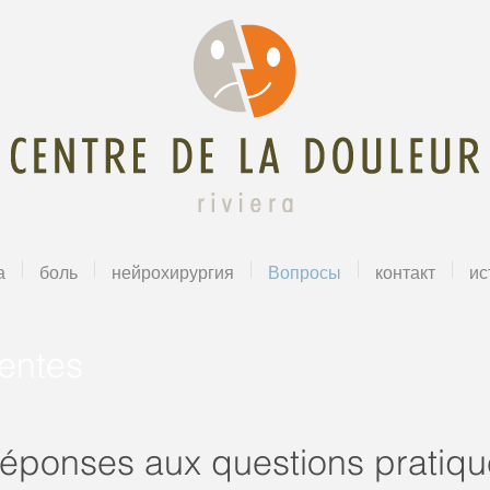
а
боль
нейрохирургия
Вопросы
контакт
ис
entes
réponses aux questions pratiqu