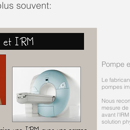
plus souvent:
Pompe e
Le fabrican
pompes im
Nous recom
mesure de 
avant l'IRM
solution ph