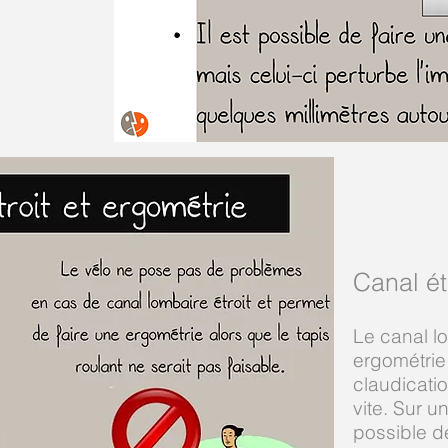
Canal ét
Le canal l
ergométrie 
claudicati
vite. Sur un
possible d