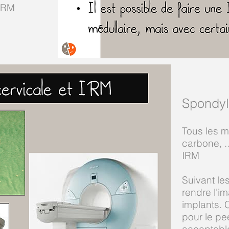
'IRM
Spondyl
Tous les m
carbone, .
IRM
Suivant les
rendre l'im
implants. 
pour le pe