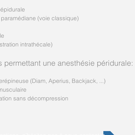
 épidurale
 paramédiane (voie classique)
le
ration intrathécale)
 permettant une anesthésie péridurale:
erépineuse (Diam, Aperius, Backjack, ...)
musculaire
tation sans décompression