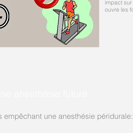
impact sur 
ouvre les 
ne anesthésie future
s empêchant une anesthésie péridurale: