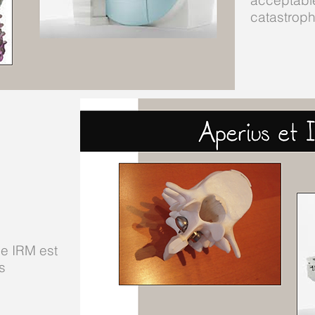
acceptable
catastroph
ne IRM est
s