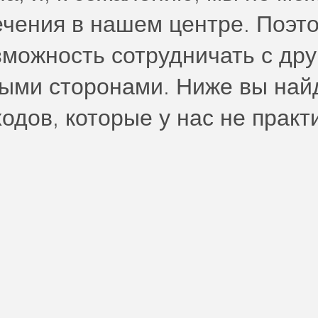
ечения в нашем центре. Поэт
зможность сотрудничать с др
ыми сторонами. Ниже вы най
одов, которые у нас не практ