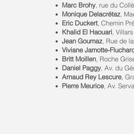
Marc Brohy
, rue du Coll
Monique Delacrétaz
, Ma
Eric Duckert
, Chemin Pr
Khalid El Haouari
, Villar
Jean Goumaz
, Rue de l
Viviane Jamotte-Fluchar
Britt Moillen
, Roche Gris
Daniel Paggy
, Av. du Gé
Arnaud Rey Lescure
, G
Pierre Meurice
, Av. Serv