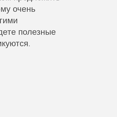
ому очень
угими
дете полезные
икуются.