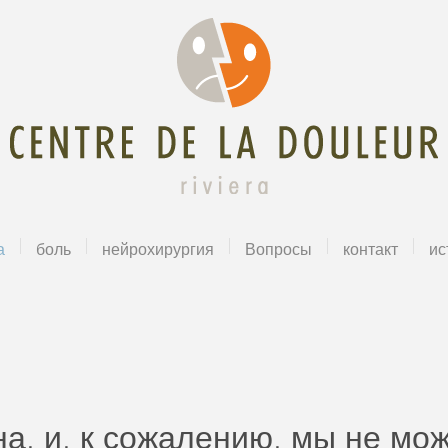
а
боль
нейрохирургия
Вопросы
контакт
ис
на, и, к сожалению, мы не мо