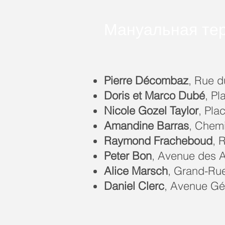
Мануальная те
Pierre Décombaz
, Rue d
Doris et Marco Dubé
, Pl
Nicole Gozel Taylor
, Pla
Amandine Barras
, Chem
Raymond Fracheboud
, 
Peter Bon
, Avenue des 
Alice Marsch
, Grand-Ru
Daniel Clerc
, Avenue Gé