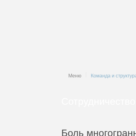
Меню
Команда и структур
Сотрудничество
Боль многогран