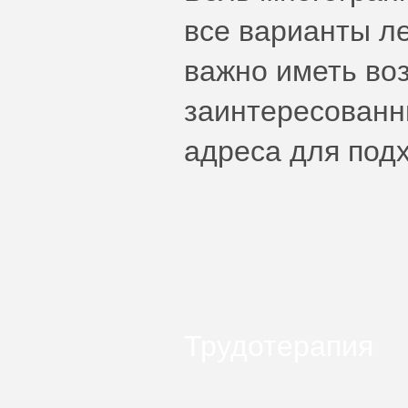
все варианты л
важно иметь во
заинтересованн
адреса для подх
Трудотерапия