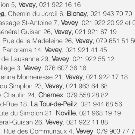
nion 5,
Vevey
, 021 922 16 16
ea
, Chemin du Jordil 6,
Blonay
, 021 943 70 70
Passage St-Antoine 7,
Vevey
, 021 922 20 92 et 
Général Guisan 26,
Vevey
, 021 921 67 19
, Rue de la Madeleine 26,
Vevey
, 079 651 51 5
du Panorama 14,
Vevey
, 021 921 41 45
e de Lausanne 29,
Vevey
, 021 922 55 12
ollège 3,
Vevey
, 076 607 36 16
cienne Monneresse 21,
Vevey
, 021 922 17 18
 du Simplon 23,
Vevey
, 021 963 64 68
e Chaulin 24,
Chernex
, 079 558 28 82
nd-Rue 18,
La Tour-de-Peilz
, 021 944 68 56
oute du Simplon 21,
Noville
, 021 968 19 19
éral-Guisan 26,
Vevey
, 021 922 11 88
, Rue des Communaux 4,
Vevey
, 079 903 77 