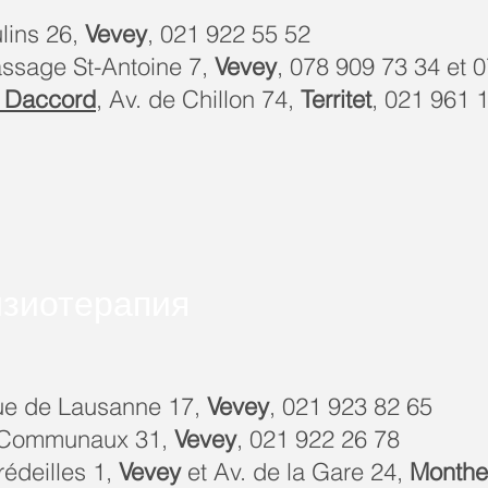
lins 26,
Vevey
, 021 922 55 52
assage St-Antoine 7,
Vevey
, 078 909 73 34 et 
e Daccord
, Av. de Chillon 74,
Territet
, 021 961 
изиотерапия
ue de Lausanne 17,
Vevey
, 021 923 82 65
 Communaux 31,
Vevey
, 021 922 26 78
rédeilles 1,
Vevey
et Av. de la Gare 24,
Monthe