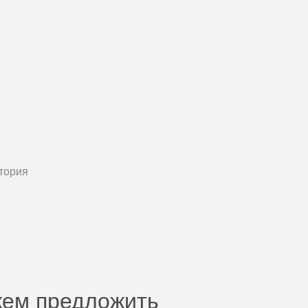
тория
жем предложить