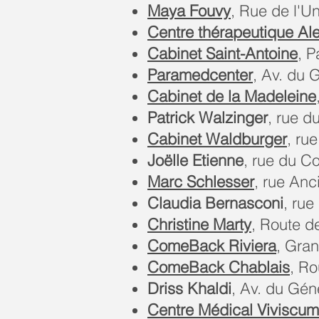
Maya Fouvy
, Rue de l'U
Centre thérapeutique Al
Cabinet Saint-Antoine
, 
Paramedcenter
, Av. du 
Cabinet de la Madeleine
Patrick Walzinger
, rue 
Cabinet Waldburger
, ru
Joëlle Etienne
, rue du C
Marc Schlesser
, rue An
Claudia Bernasconi
, rue
Christine Marty
, Route d
ComeBack Riviera
, Gra
ComeBack Chablais
, R
Driss Khaldi
, Av. du Gén
Centre Médical Viviscum