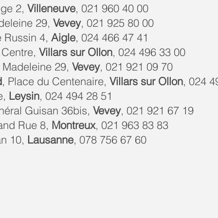
ège 2,
Villeneuve
, 021 960 40 00
deleine 29,
Vevey
, 021 925 80 00
é Russin 4,
Aigle
, 024 466 47 41
s Centre,
Villars sur Ollon
, 024 496 33 00
a Madeleine 29,
Vevey
, 021 921 09 70
d
, Place du Centenaire,
Villars sur Ollon
, 024 4
e,
Leysin
, 024 494 28 51
néral Guisan 36bis,
Vevey
, 021 921 67 19
rand Rue 8,
Montreux
, 021 963 83 83
an 10,
Lausanne
, 078 756 67 60