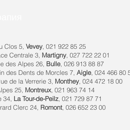
рапия
u Clos 5,
Vevey
, 021 922 85 25
ace Centrale 3,
Martigny
, 027 722 22 01
ce des Alpes 26,
Bulle
, 026 913 88 87
in des Dents de Morcles 7,
Aigle
, 024 466 80 
Rue de la Verrerie 3,
Monthey
, 024 472 18 00
Alpes 25,
Montreux
, 021 963 74 14
e 34,
La Tour-de-Peilz
, 021 729 87 71
rard Clerc 24,
Romont
, 026 652 23 00