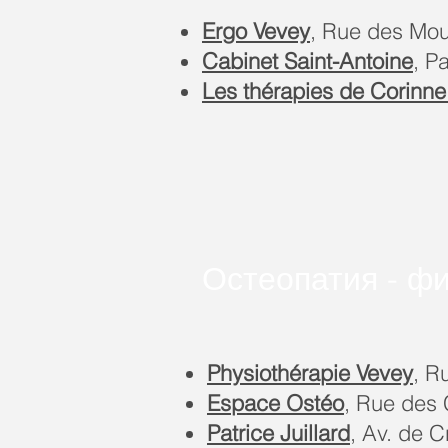
Ergo Vevey
, Rue des Mou
Cabinet Saint-Antoine
, P
Les thérapies de Corinn
Остеопатия - ф
Physiothérapie Vevey
, R
Espace Ostéo
, Rue des
Patrice Juillard
, Av. de C