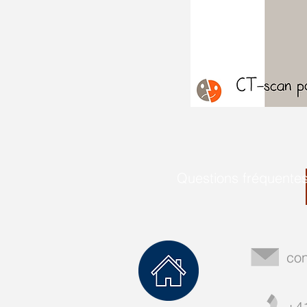
Questions fréquente
con
+4