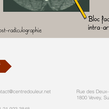
s
tact@centredouleur.net
Rue des Deux
1800 Vevey, Su
1 21 923 3848