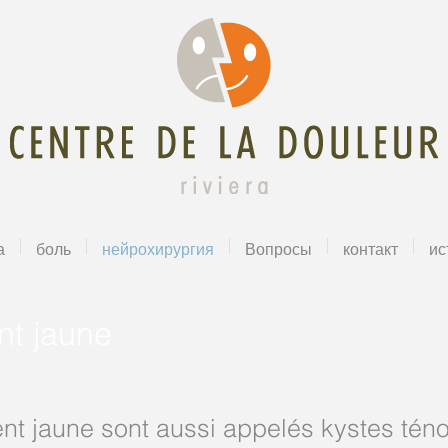
а
боль
нейрохирургия
Вопросы
контакт
ис
nt jaune
nt jaune sont aussi appelés kystes téno