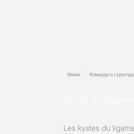
Меню
Команда и структур
Kyste du ligame
Les kystes du ligame