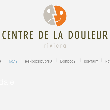
а
боль
нейрохирургия
Вопросы
контакт
ис
dale