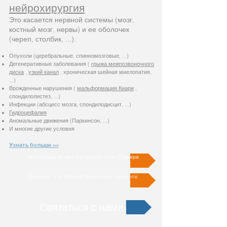
нейрохирургия
Это касается нервной системы (мозг,
костный мозг, нервы) и ее оболочек
(череп, столбик, ...):
Опухоли (церебральные, спинномозговые, ...)
Дегенеративные заболевания (
грыжа межпозвоночного
диска
,
узкий канал
, хроническая шейная миелопатия,
...)
Врожденные нарушения (
мальформация Киари
,
спондилолистез, ...)
Инфекции (абсцесс мозга, спондилодисцит, ...)
Гидроцефалия
Аномальные движения (Паркинсон, ...)
И многие другие условия
Узнать больше >>
Инструкции по жесту в Центре боли Ривьера
Opération à la Clinique Montchoisi / Lausanne
Связаться с нами