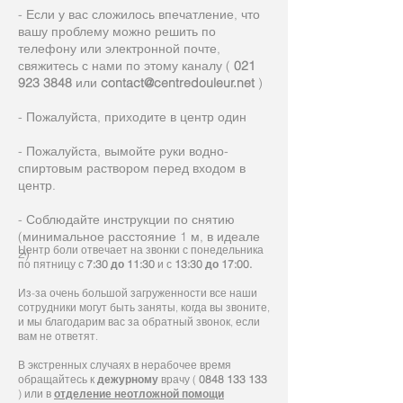
- Если у вас сложилось впечатление, что
вашу проблему можно решить по
телефону или электронной почте,
свяжитесь с нами по этому каналу (
021
923 3848
или
contact@centredouleur.net
)
- Пожалуйста, приходите в центр один
- Пожалуйста, вымойте руки водно-
спиртовым раствором перед входом в
центр.
- Соблюдайте инструкции по снятию
(минимальное расстояние 1 м, в идеале
Центр боли отвечает на звонки с понедельника
2)
по пятницу с
7:30 до 11:30
и с
13:30 до 17:00.
Из-за очень большой загруженности все наши
сотрудники могут быть заняты, когда вы звоните,
и мы благодарим вас за обратный звонок, если
вам не ответят.
В экстренных случаях в нерабочее время
обращайтесь к
дежурному
врачу (
0848 133 133
) или в
отделение неотложной помощи