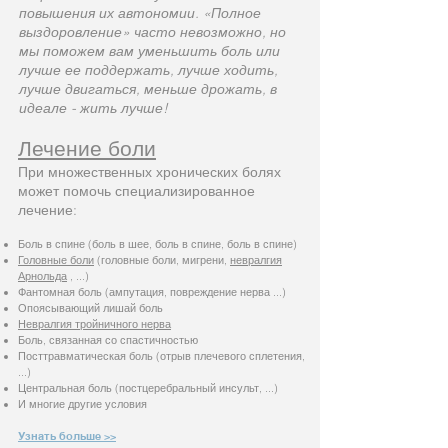
повышения их автономии. «Полное
выздоровление» часто невозможно, но
мы поможем вам уменьшить боль или
лучше ее поддержать, лучше ходить,
лучше двигаться, меньше дрожать, в
идеале - жить лучше!
Лечение боли
При множественных хронических болях
может помочь специализированное
лечение:
Боль в спине (боль в шее, боль в спине, боль в спине)
Головные боли
(головные боли, мигрени,
невралгия
Арнольда
, ...)
Фантомная боль (ампутация, повреждение нерва ...)
Опоясывающий лишай боль
Невралгия тройничного нерва
Боль, связанная со спастичностью
Посттравматическая боль (отрыв плечевого сплетения,
...)
Центральная боль (постцеребральный инсульт, ...)
И многие другие условия
Узнать больше >>